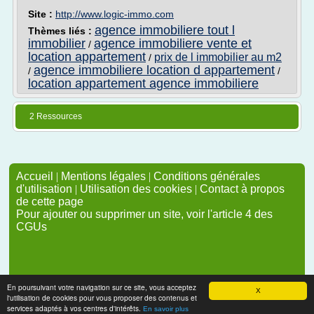
Site :
http://www.logic-immo.com
agence immobiliere tout l
Thèmes liés :
immobilier
agence immobiliere vente et
/
location appartement
prix de l immobilier au m2
/
agence immobiliere location d appartement
/
/
location appartement agence immobiliere
2 Ressources
Accueil
|
Mentions légales
|
Conditions générales
d'utilisation
|
Utilisation des cookies
|
Contact à propos
de cette page
Pour ajouter ou supprimer un site, voir l'article 4 des
CGUs
En poursuivant votre navigation sur ce site, vous acceptez
X
l'utilisation de cookies pour vous proposer des contenus et
services adaptés à vos centres d'intérêts.
En savoir plus