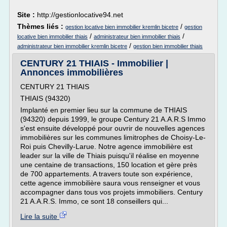
Site :
http://gestionlocative94.net
Thèmes liés :
/
gestion locative bien immobilier kremlin bicetre
gestion
/
/
locative bien immobilier thiais
administrateur bien immobilier thiais
/
administrateur bien immobilier kremlin bicetre
gestion bien immobilier thiais
CENTURY 21 THIAIS - Immobilier |
Annonces immobilières
CENTURY 21 THIAIS
THIAIS (94320)
Implanté en premier lieu sur la commune de THIAIS
(94320) depuis 1999, le groupe Century 21 A.A.R.S Immo
s'est ensuite développé pour ouvrir de nouvelles agences
immobilières sur les communes limitrophes de Choisy-Le-
Roi puis Chevilly-Larue. Notre agence immobilière est
leader sur la ville de Thiais puisqu'il réalise en moyenne
une centaine de transactions, 150 location et gère près
de 700 appartements. A travers toute son expérience,
cette agence immobilière saura vous renseigner et vous
accompagner dans tous vos projets immobiliers. Century
21 A.A.R.S. Immo, ce sont 18 conseillers qui...
Lire la suite