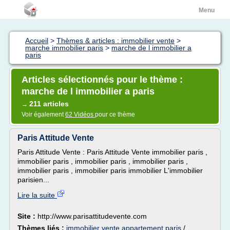
Menu
Accueil
>
Thèmes & articles : immobilier vente
>
marche immobilier paris
>
marche de l immobilier a
paris
Articles sélectionnés pour le thème :
marche de l immobilier a paris
211 articles
→
Voir également
62 Vidéos
pour ce thème
Paris Attitude Vente
Paris Attitude Vente : Paris Attitude Vente immobilier paris ,
immobilier paris , immobilier paris , immobilier paris ,
immobilier paris , immobilier paris immobilier L'immobilier
parisien...
Lire la suite
Site :
http://www.parisattitudevente.com
Thèmes liés :
immobilier vente appartement paris
/