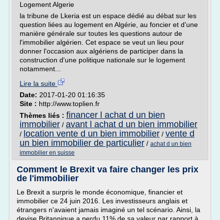
Logement Algerie
la tribune de Lkeria est un espace dédié au débat sur les
question liées au logement en Algérie, au foncier et d'une
manière générale sur toutes les questions autour de
l'immobilier algérien. Cet espace se veut un lieu pour
donner l'occasion aux algériens de participer dans la
construction d'une politique nationale sur le logement
notamment...
Lire la suite
Date:
2017-01-20 01:16:35
Site :
http://www.toplien.fr
financer l achat d un bien
Thèmes liés :
immobilier
avant l achat d un bien immobilier
/
location vente d un bien immobilier
vente d
/
/
un bien immobilier de particulier
/
achat d un bien
immobilier en suisse
Comment le Brexit va faire changer les prix
de l'immobilier
Le Brexit a surpris le monde économique, financier et
immobilier ce 24 juin 2016. Les investisseurs anglais et
étrangers n'avaient jamais imaginé un tel scénario. Ainsi, la
devise Britannique a perdu 11% de sa valeur par rapport à