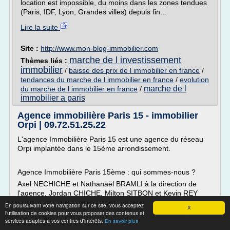
location est impossible, du moins dans les zones tendues
(Paris, IDF, Lyon, Grandes villes) depuis fin...
Lire la suite
Site :
http://www.mon-blog-immobilier.com
marche de l investissement
Thèmes liés :
immobilier
/
baisse des prix de l immobilier en france
/
tendances du marche de l immobilier en france
/
evolution
marche de l
du marche de l immobilier en france
/
immobilier a paris
Agence immobilière Paris 15 - immobilier
Orpi | 09.72.51.25.22
L'agence Immobilière Paris 15 est une agence du réseau
Orpi implantée dans le 15ème arrondissement.
Agence Immobilière Paris 15ème : qui sommes-nous ?
Axel NECHICHE et Nathanaël BRAMLI à la direction de
l'agence, Jordan CHICHE, Milton SITBON et Kevin REY
sont les conseillers immobiliers. Une agence jeune et
En poursuivant votre navigation sur ce site, vous acceptez
X
dynamique fondée par deux conseillers immobiliers de
l'utilisation de cookies pour vous proposer des contenus et
services adaptés à vos centres d'intérêts.
talent, avec une...
En savoir plus