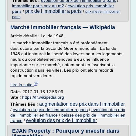
Thèmes liés :
evolution du prix de l immobilier a paris
/
immobilier paris prix au m2
/
evolution prix immobilier
prix de l immobilier a paris
paris
/
/
prix metre immobilier
paris
Marché immobilier français — Wikipédia
Article détaillé : Loi de 1948 .
Le marché immobilier français a été profondément
déstructuré par la Seconde Guerre mondiale . La loi de
1948 qui instaurait la liberté des loyers pour les logements
neufs ou complètement rénovés a eu une influence
importante sur ce marché, notamment en favorisant la
construction dans les villes. Les prix ont alors rebondi
rapidement vers leurs...
Lire la suite
Date:
2017-01-16 12:56:06
Site :
https://fr.wikipedia.org
augmentation des prix dans l immobilier
Thèmes liés :
/
evolution du prix de l immobilier a paris
/
evolution des prix
de l immobilier en france
/
baisse des prix de l immobilier en
evolution des prix de l immobilier
france
/
EJAN Property : Pourquoi y investir dans