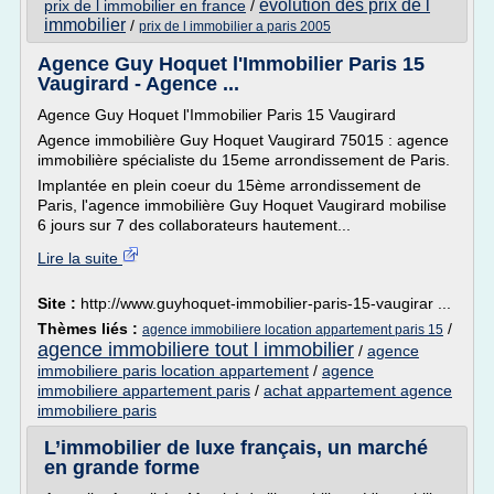
evolution des prix de l
prix de l immobilier en france
/
immobilier
/
prix de l immobilier a paris 2005
Agence Guy Hoquet l'Immobilier Paris 15
Vaugirard - Agence ...
Agence Guy Hoquet l'Immobilier Paris 15 Vaugirard
Agence immobilière Guy Hoquet Vaugirard 75015 : agence
immobilière spécialiste du 15eme arrondissement de Paris.
Implantée en plein coeur du 15ème arrondissement de
Paris, l'agence immobilière Guy Hoquet Vaugirard mobilise
6 jours sur 7 des collaborateurs hautement...
Lire la suite
Site :
http://www.guyhoquet-immobilier-paris-15-vaugirar ...
Thèmes liés :
/
agence immobiliere location appartement paris 15
agence immobiliere tout l immobilier
/
agence
immobiliere paris location appartement
/
agence
immobiliere appartement paris
/
achat appartement agence
immobiliere paris
L’immobilier de luxe français, un marché
en grande forme