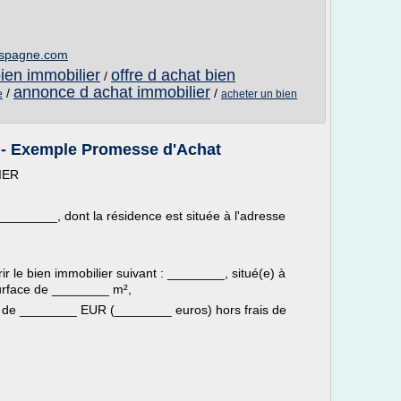
-espagne.com
bien immobilier
offre d achat bien
/
annonce d achat immobilier
/
/
e
acheter un bien
r - Exemple Promesse d'Achat
IER
_______, dont la résidence est située à l'adresse
ir le bien immobilier suivant : ________, situé(e) à
surface de ________ m²,
ix de ________ EUR (________ euros) hors frais de