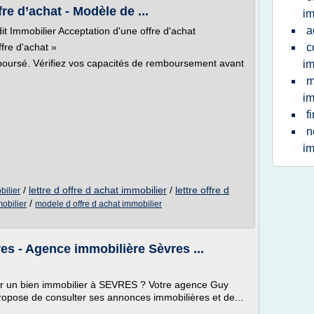
re d’achat - Modèle de ...
im
a
it Immobilier Acceptation d'une offre d'achat
ffre d'achat »
c
mboursé. Vérifiez vos capacités de remboursement avant
im
m
im
f
n
im
/
lettre d offre d achat immobilier
/
lettre offre d
bilier
/
obilier
modele d offre d achat immobilier
es - Agence immobilière Sèvres ...
er un bien immobilier à SEVRES ? Votre agence Guy
opose de consulter ses annonces immobilières et de...