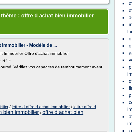
o
o
 thème : offre d achat bien immobilier
a
i
lo
o
 immobilier - Modèle de ...
o
a
it Immobilier Offre d'achat immobilier
v
lier »
boursé. Vérifiez vos capacités de remboursement avant
p
im
o
f
p
c
/
lettre d offre d achat immobilier
/
lettre offre d
bilier
im
n bien immobilier
offre d achat bien
/
a
im
c