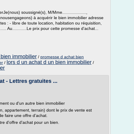
e(nous) soussigné(s), M/Mme....................,
ngage (nousengageons) à acquérir le bien immobilier adresse
es : - libre de toute location, habitation ou réquisition,
........ Au............Le prix pour cette promesse d'achat...
 bien immobilier
/
promesse d achat bien
lors d un achat d un bien immobilier
er
/
/
ier
t - Lettres gratuites ...
ment ou d'un autre bien immobilier
, appartement, terrain) dont le prix de vente est
de faire une offre d'achat.
e d'offre d'achat pour un bien.