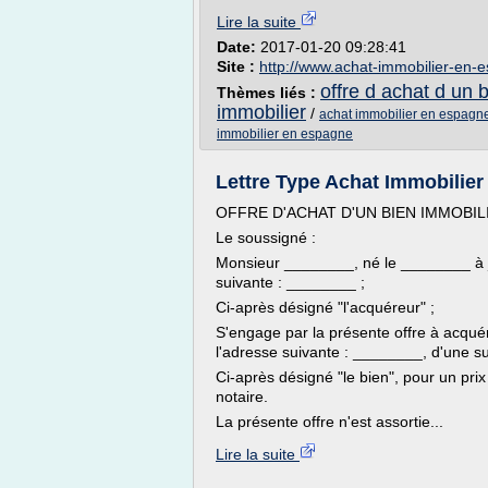
Lire la suite
Date:
2017-01-20 09:28:41
Site :
http://www.achat-immobilier-en
offre d achat d un 
Thèmes liés :
immobilier
/
achat immobilier en espagn
immobilier en espagne
Lettre Type Achat Immobilie
OFFRE D'ACHAT D'UN BIEN IMMOBIL
Le soussigné :
Monsieur ________, né le ________ à _
suivante : ________ ;
Ci-après désigné "l'acquéreur" ;
S'engage par la présente offre à acquér
l'adresse suivante : ________, d'une 
Ci-après désigné "le bien", pour un pr
notaire.
La présente offre n'est assortie...
Lire la suite