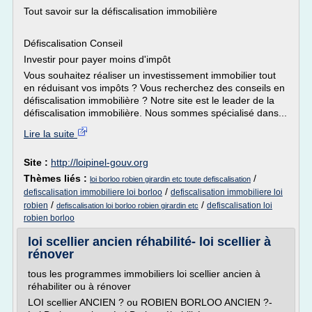
Tout savoir sur la défiscalisation immobilière
Défiscalisation Conseil
Investir pour payer moins d'impôt
Vous souhaitez réaliser un investissement immobilier tout
en réduisant vos impôts ? Vous recherchez des conseils en
défiscalisation immobilière ? Notre site est le leader de la
défiscalisation immobilière. Nous sommes spécialisé dans...
Lire la suite
Site :
http://loipinel-gouv.org
Thèmes liés :
/
loi borloo robien girardin etc toute defiscalisation
/
defiscalisation immobiliere loi borloo
defiscalisation immobiliere loi
/
/
robien
defiscalisation loi
defiscalisation loi borloo robien girardin etc
robien borloo
loi scellier ancien réhabilité- loi scellier à
rénover
tous les programmes immobiliers loi scellier ancien à
réhabiliter ou à rénover
LOI scellier ANCIEN ? ou ROBIEN BORLOO ANCIEN ?-