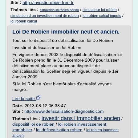
Site :
http://investir.robien.free.fr
Thèmes liés :
/
/
simulateur loi robien
simulation loi robien borloo
/
/
simulation d un investissement de robien
loi robien calcul impots
loi robien calcul
Loi De Robien immobilier neuf et ancien.
Tout sur le dispositif de défiscalisation loi De Robien
Investir et defiscaliser en loi Robien
En vigueur depuis 2003 le dispositif de défiscalisation loi
De Robien prend fin le 31 Décembre 2009 pour laisser
définitivement place au nouveau dispositif de
défiscalisation loi Scellier déjà en vigueur depuis le 1er
Janvier 2009.
Si la loi Robien n'est bientôt plus d'actualité voyons
malgré...
Lire la suite
Date:
2013-08-12 06:38:47
Site :
http://www.defiscalisation-diagnostic.com
investir dans l immobilier ancien
Thèmes liés :
/
dispositif loi de robien
/
loi robien investissement
immobilier
/
loi defiscalisation robien
/
loi robien logement
ancien