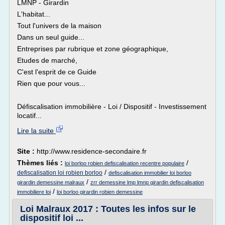
LMNP - Girardin
L'habitat...
Tout l'univers de la maison
Dans un seul guide...
Entreprises par rubrique et zone géographique,
Etudes de marché,
C'est l'esprit de ce Guide
Rien que pour vous...
Défiscalisation immobilière - Loi / Dispositif - Investissement
locatif...
Lire la suite
Site :
http://www.residence-secondaire.fr
Thèmes liés :
/
loi borloo robien defiscalisation recentre populaire
/
defiscalisation loi robien borloo
defiscalisation immobilier loi borloo
/
girardin demessine malraux
zrr demessine lmp lmnp girardin defiscalisation
/
immobiliere loi
loi borloo girardin robien demessine
Loi Malraux 2017 : Toutes les infos sur le
dispositif loi ...