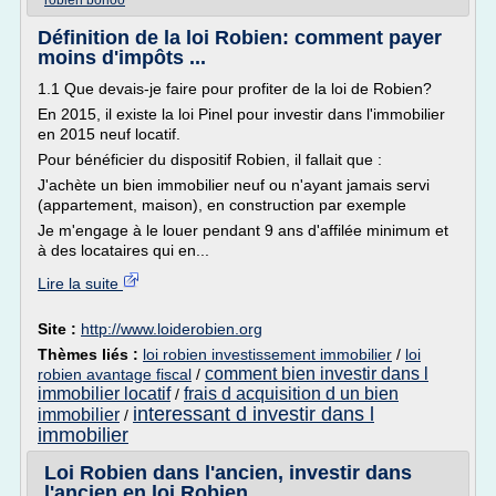
robien borloo
Définition de la loi Robien: comment payer
moins d'impôts ...
1.1 Que devais-je faire pour profiter de la loi de Robien?
En 2015, il existe la loi Pinel pour investir dans l'immobilier
en 2015 neuf locatif.
Pour bénéficier du dispositif Robien, il fallait que :
J'achète un bien immobilier neuf ou n'ayant jamais servi
(appartement, maison), en construction par exemple
Je m'engage à le louer pendant 9 ans d'affilée minimum et
à des locataires qui en...
Lire la suite
Site :
http://www.loiderobien.org
Thèmes liés :
loi robien investissement immobilier
/
loi
comment bien investir dans l
robien avantage fiscal
/
immobilier locatif
frais d acquisition d un bien
/
interessant d investir dans l
immobilier
/
immobilier
Loi Robien dans l'ancien, investir dans
l'ancien en loi Robien