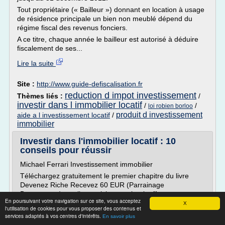
Tout propriétaire (« Bailleur ») donnant en location à usage
de résidence principale un bien non meublé dépend du
régime fiscal des revenus fonciers.
A ce titre, chaque année le bailleur est autorisé à déduire
fiscalement de ses...
Lire la suite
Site :
http://www.guide-defiscalisation.fr
reduction d impot investissement
Thèmes liés :
/
investir dans l immobilier locatif
/
/
loi robien borloo
produit d investissement
aide a l investissement locatif
/
immobilier
Investir dans l'immobilier locatif : 10
conseils pour réussir
Michael Ferrari Investissement immobilier
Téléchargez gratuitement le premier chapitre du livre
Devenez Riche Recevez 60 EUR (Parrainage
Boursorama) en cliquant ici et un ebook offert
En poursuivant votre navigation sur ce site, vous acceptez
X
Investir dans l'immobilier locatif est une des clés de
l'utilisation de cookies pour vous proposer des contenus et
l'indépendance financière
services adaptés à vos centres d'intérêts.
En savoir plus