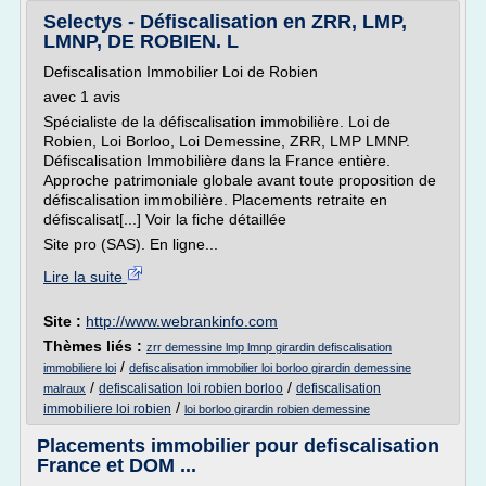
Selectys - Défiscalisation en ZRR, LMP,
LMNP, DE ROBIEN. L
Defiscalisation Immobilier Loi de Robien
avec 1 avis
Spécialiste de la défiscalisation immobilière. Loi de
Robien, Loi Borloo, Loi Demessine, ZRR, LMP LMNP.
Défiscalisation Immobilière dans la France entière.
Approche patrimoniale globale avant toute proposition de
défiscalisation immobilière. Placements retraite en
défiscalisat[...] Voir la fiche détaillée
Site pro (SAS). En ligne...
Lire la suite
Site :
http://www.webrankinfo.com
Thèmes liés :
zrr demessine lmp lmnp girardin defiscalisation
/
immobiliere loi
defiscalisation immobilier loi borloo girardin demessine
/
/
defiscalisation loi robien borloo
defiscalisation
malraux
/
immobiliere loi robien
loi borloo girardin robien demessine
Placements immobilier pour defiscalisation
France et DOM ...