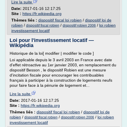
Lire la suite
Date:
2017-01-16 12:17:25
Site :
https://fr.wikipedia.org
Thèmes liés :
dispositif fiscal loi robien
/
dispositif loi de
robien
/
/
/
loi robien
dispositif fiscal robien
dispositif robien 2006
investissement locatif
Loi pour l'investissement locatif —
Wikipédia
Historique de la loi[ modifier | modifier le code ]
Loi applicable depuis le 3 avril 2003 en France avec date
d'effet rétroactive au 1er janvier 2003, en remplacement du
dispositif Besson , le dispositif Robien est une mesure
d'incitation fiscale pour encourager les contribuables
français à participer à la construction de logements neufs
pour faire face à la pénurie de logement et...
Lire la suite
Date:
2017-01-16 12:17:25
Site :
https://fr.wikipedia.org
Thèmes liés :
dispositif fiscal loi robien
/
dispositif loi de
robien
/
/
/
loi robien
dispositif fiscal robien
dispositif robien 2006
investissement locatif