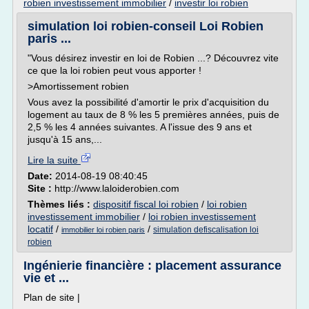
robien investissement immobilier
/
investir loi robien
simulation loi robien-conseil Loi Robien
paris ...
"Vous désirez investir en loi de Robien ...? Découvrez vite
ce que la loi robien peut vous apporter !
>Amortissement robien
Vous avez la possibilité d'amortir le prix d'acquisition du
logement au taux de 8 % les 5 premières années, puis de
2,5 % les 4 années suivantes. A l'issue des 9 ans et
jusqu'à 15 ans,...
Lire la suite
Date:
2014-08-19 08:40:45
Site :
http://www.laloiderobien.com
Thèmes liés :
dispositif fiscal loi robien
/
loi robien
investissement immobilier
/
loi robien investissement
locatif
/
/
simulation defiscalisation loi
immobilier loi robien paris
robien
Ingénierie financière : placement assurance
vie et ...
Plan de site |