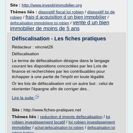
Site :
http://www.investirimmobilier.org
Thèmes liés :
dispositif fiscal loi robien
/
dispositif loi de
frais d acquisition d un bien immobilier
robien
/
/
vente d un bien
/
defiscalisation immobiliere loi robien
immobilier de moins de 5 ans
Défiscalisation - Les fiches pratiques
Rédacteur : vincnet26
Défiscalisation
Le terme de défiscalisation désigne dans le langage
courant les dispositions concoctées par les Lois de
finance et recherchées par les contribuables pour
échapper à une partie de l'impôt en toute légalité.
Or les lois de défiscalisation ont un autre but : celui de
réorienter l'épargne afin de corriger des...
Lire la suite
Site :
http://www.fiches-pratiques.net
Thèmes liés :
reduction d impots defiscalisation
/
loi
robien investissement locatif
/
loi robien investissement
immobilier
/
/
achat defiscalisation loi robien
defiscalisation loi