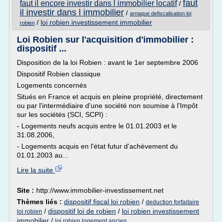
faut
faut il encore investir dans l immobilier locatif
/
il investir dans l immobilier
/
arnaque defiscalisation loi
/
loi robien investissement immobilier
robien
Loi Robien sur l'acquisition d'immobilier :
dispositif ...
Disposition de la loi Robien : avant le 1er septembre 2006
Dispositif Robien classique
Logements concernés
Situés en France et acquis en pleine propriété, directement
ou par l'intermédiaire d'une société non soumise à l'Impôt
sur les sociétés (SCI, SCPI) :
- Logements neufs acquis entre le 01.01.2003 et le
31.08.2006,
- Logements acquis en l'état futur d'achèvement du
01.01.2003 au...
Lire la suite
Site :
http://www.immobilier-investissement.net
Thèmes liés :
dispositif fiscal loi robien
/
deduction forfaitaire
/
dispositif loi de robien
/
loi robien investissement
loi robien
immobilier
/
loi robien logement ancien