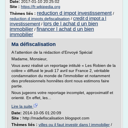
Date:
2017-01-10 20:25:02
Site :
https://fr.wikipedia.org
reduction d impot investissement
Thèmes liés :
/
credit d impot a l
reduction d impots defiscalisation
/
lors de l achat d un bien
investissement
/
immobilier
financer l achat d un bien
/
immobilier
Ma défiscalisation
A l'attention de la rédaction d'Envoyé Spécial
Madame, Monsieur,
Vous avez réalisé un reportage intitulé « Les Robien de la
colère » diffusé le jeudi 17 avril sur France 2, véritable
condamnation du monde de l'immobilier et notamment
des professionnels honnêtes dont nous estimons faire
partie.
Nous jugeons votre reportage incomplet, approximatif et
orienté. En effet, les...
Lire la suite
Date:
2014-10-05 01:20:09
Site :
http://madefiscalisation.blogspot.com
Thèmes liés :
villes ou il faut investir dans l immobilier
/