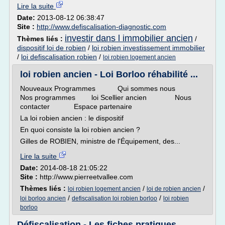
Lire la suite
Date:
2013-08-12 06:38:47
Site :
http://www.defiscalisation-diagnostic.com
investir dans l immobilier ancien
Thèmes liés :
/
dispositif loi de robien
/
loi robien investissement immobilier
/
loi defiscalisation robien
/
loi robien logement ancien
loi robien ancien - Loi Borloo réhabilité ...
Nouveaux Programmes Qui sommes nous
Nos programmes loi Scellier ancien Nous
contacter Espace partenaire
La loi robien ancien : le dispositif
En quoi consiste la loi robien ancien ?
Gilles de ROBIEN, ministre de l'Équipement, des...
Lire la suite
Date:
2014-08-18 21:05:22
Site :
http://www.pierreetvallee.com
Thèmes liés :
/
/
loi robien logement ancien
loi de robien ancien
/
/
loi borloo ancien
defiscalisation loi robien borloo
loi robien
borloo
Défiscalisation - Les fiches pratiques