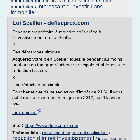
immobilier locatif
frais d acquisition d un bien
/
interessant d investir dans l
immobilier
/
immobilier
Loi Scellier - defiscprox.com
Devenez propriétaire à moindre coût grâce à
l'investissement en Loi Scellier.
2
Des démarches simples
Acquérez votre bien Scellier, louez le pendant au moins
neuf ans en tant que résidence principale et obtenez une
réduction fiscales.
3
Une réduction maximale
Pour bénéficier d'une réduction d'impôt de 21 %, il vous
suffit de louer votre bien, acquis en 2012, sur 15 ans en
loi...
Lire la suite
Site :
https://www.defiscprox.com
Thèmes liés :
reduction d impots defiscalisation
/
reduction d impot investissement
/
investissement