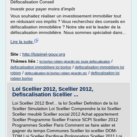
Défiscalisation Conseil
Investir pour payer moins d'impôt
Vous souhaitez réaliser un investissement immobilier tout
en réduisant vos impôts ? Vous recherchez des conseils en
défiscalisation immobilière ? Notre site est le leader de la
défiscalisation immobilière. Nous sommes spécialisé dans...
Lire la suite
Site :
http://loipinel-gouv.org
Thèmes liés :
/
loi borloo robien girardin etc toute defiscalisation
/
defiscalisation immobiliere loi borloo
defiscalisation immobiliere loi
/
/
robien
defiscalisation loi
defiscalisation loi borloo robien girardin etc
robien borloo
Loi Scellier 2012, Scellier 2012,
Defiscalisation Scellier ...
Loi Scellier 2012 Bref... la loi Scellier Definition de la loi
Scellier Simulation Loi Scellier Comprendre la loi Scellier
Scellier meublé Scellier social 2012 Achat appartement
Scellier Programme Scellier France SCPI Scellier 2012
Programmes Scellier Paris Comment se faire aider et
gagner du temps Communes Scellier loi scellier DOM-
TOM Loi Scellier Pacifique Prolongation Scellier 2011 Loi