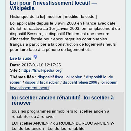
Loi pour l'investissement locatif —
Wikipédia
Historique de la loi[ modifier | modifier le code ]
Loi applicable depuis le 3 avril 2003 en France avec date
d'effet rétroactive au 1er janvier 2003, en remplacement du
dispositif Besson , le dispositif Robien est une mesure
d'incitation fiscale pour encourager les contribuables
français à participer à la construction de logements neufs
pour faire face à la pénurie de logement et...
Lire la suite
Date:
2017-01-16 12:17:25
Site :
https://fr.wikipedia.org
Thèmes liés :
dispositif fiscal loi robien
/
dispositif loi de
robien
/
/
/
loi robien
dispositif fiscal robien
dispositif robien 2006
investissement locatif
loi scellier ancien réhabilité- loi scellier à
rénover
tous les programmes immobiliers loi scellier ancien à
réhabiliter ou à rénover
LOI scellier ANCIEN ? ou ROBIEN BORLOO ANCIEN ?-
Loi Borloo ancien - Loi Borloo réhabilité