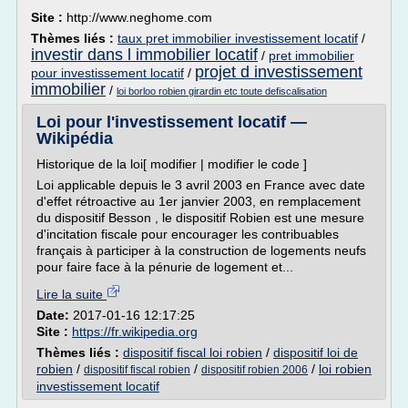
Site :
http://www.neghome.com
Thèmes liés :
taux pret immobilier investissement locatif
/
investir dans l immobilier locatif
/
pret immobilier
projet d investissement
pour investissement locatif
/
immobilier
/
loi borloo robien girardin etc toute defiscalisation
Loi pour l'investissement locatif —
Wikipédia
Historique de la loi[ modifier | modifier le code ]
Loi applicable depuis le 3 avril 2003 en France avec date
d'effet rétroactive au 1er janvier 2003, en remplacement
du dispositif Besson , le dispositif Robien est une mesure
d'incitation fiscale pour encourager les contribuables
français à participer à la construction de logements neufs
pour faire face à la pénurie de logement et...
Lire la suite
Date:
2017-01-16 12:17:25
Site :
https://fr.wikipedia.org
Thèmes liés :
dispositif fiscal loi robien
/
dispositif loi de
robien
/
/
/
loi robien
dispositif fiscal robien
dispositif robien 2006
investissement locatif