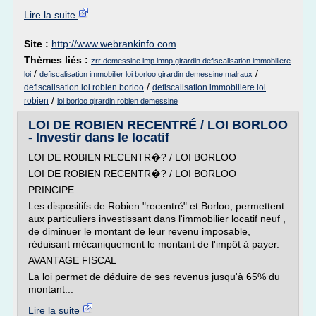
Lire la suite
Site :
http://www.webrankinfo.com
Thèmes liés :
zrr demessine lmp lmnp girardin defiscalisation immobiliere
/
/
loi
defiscalisation immobilier loi borloo girardin demessine malraux
/
defiscalisation loi robien borloo
defiscalisation immobiliere loi
/
robien
loi borloo girardin robien demessine
LOI DE ROBIEN RECENTRÉ / LOI BORLOO
- Investir dans le locatif
LOI DE ROBIEN RECENTR�? / LOI BORLOO
LOI DE ROBIEN RECENTR�? / LOI BORLOO
PRINCIPE
Les dispositifs de Robien "recentré" et Borloo, permettent
aux particuliers investissant dans l'immobilier locatif neuf ,
de diminuer le montant de leur revenu imposable,
réduisant mécaniquement le montant de l'impôt à payer.
AVANTAGE FISCAL
La loi permet de déduire de ses revenus jusqu'à 65% du
montant...
Lire la suite