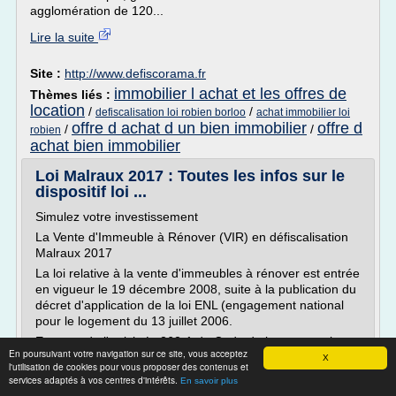
agglomération de 120...
Lire la suite
Site :
http://www.defiscorama.fr
immobilier l achat et les offres de
Thèmes liés :
location
/
/
defiscalisation loi robien borloo
achat immobilier loi
offre d achat d un bien immobilier
offre d
/
/
robien
achat bien immobilier
Loi Malraux 2017 : Toutes les infos sur le
dispositif loi ...
Simulez votre investissement
La Vente d'Immeuble à Rénover (VIR) en défiscalisation
Malraux 2017
La loi relative à la vente d'immeubles à rénover est entrée
en vigueur le 19 décembre 2008, suite à la publication du
décret d'application de la loi ENL (engagement national
pour le logement du 13 juillet 2006.
En vertu de l'article L. 262-1 du Code de la construction et
En poursuivant votre navigation sur ce site, vous acceptez
de l'habitation,...
X
l'utilisation de cookies pour vous proposer des contenus et
services adaptés à vos centres d'intérêts.
En savoir plus
Lire la suite