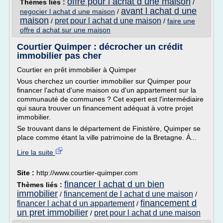
offre pour l achat d une maison
Thèmes liés :
/
avant l achat d une
negocier l achat d une maison
/
maison
pret pour l achat d une maison
/
/
faire une
offre d achat sur une maison
Courtier Quimper : décrocher un crédit
immobilier pas cher
Courtier en prêt immobilier à Quimper
Vous cherchez un courtier immobilier sur Quimper pour
financer l'achat d'une maison ou d'un appartement sur la
communauté de communes ? Cet expert est l'intermédiaire
qui saura trouver un financement adéquat à votre projet
immobilier.
Se trouvant dans le département de Finistère, Quimper se
place comme étant la ville patrimoine de la Bretagne. À...
Lire la suite
Site :
http://www.courtier-quimper.com
financer l achat d un bien
Thèmes liés :
immobilier
financement de l achat d une maison
/
/
financement d
financer l achat d un appartement
/
un pret immobilier
pret pour l achat d une maison
/