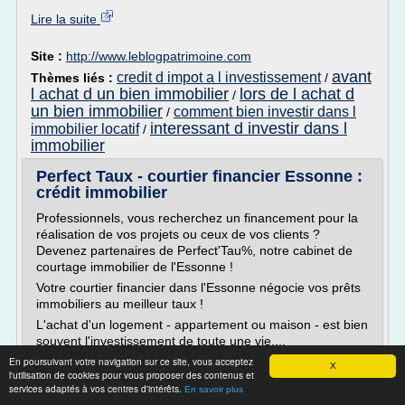
Lire la suite
Site :
http://www.leblogpatrimoine.com
avant
credit d impot a l investissement
Thèmes liés :
/
l achat d un bien immobilier
lors de l achat d
/
un bien immobilier
comment bien investir dans l
/
interessant d investir dans l
immobilier locatif
/
immobilier
Perfect Taux - courtier financier Essonne :
crédit immobilier
Professionnels, vous recherchez un financement pour la
réalisation de vos projets ou ceux de vos clients ?
Devenez partenaires de Perfect'Tau%, notre cabinet de
courtage immobilier de l'Essonne !
Votre courtier financier dans l'Essonne négocie vos prêts
immobiliers au meilleur taux !
L'achat d'un logement - appartement ou maison - est bien
souvent l'investissement de toute une vie....
En poursuivant votre navigation sur ce site, vous acceptez
Lire la suite
X
l'utilisation de cookies pour vous proposer des contenus et
services adaptés à vos centres d'intérêts.
En savoir plus