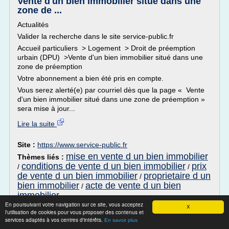
Vente d'un bien immobilier situé dans une
zone de ...
Actualités
Valider la recherche dans le site service-public.fr
Accueil particuliers > Logement > Droit de préemption
urbain (DPU) >Vente d'un bien immobilier situé dans une
zone de préemption
Votre abonnement a bien été pris en compte.
Vous serez alerté(e) par courriel dès que la page « Vente
d'un bien immobilier situé dans une zone de préemption »
sera mise à jour...
Lire la suite
Site :
https://www.service-public.fr
mise en vente d un bien immobilier
Thèmes liés :
conditions de vente d un bien immobilier
prix
/
/
de vente d un bien immobilier
proprietaire d un
/
bien immobilier
acte de vente d un bien
/
immobilier
En poursuivant votre navigation sur ce site, vous acceptez
X
Acquisition Immobilier en Nue-Propriete
l'utilisation de cookies pour vous proposer des contenus et
services adaptés à vos centres d'intérêts.
au Groupe Edouard ...
En savoir plus