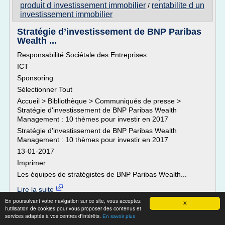
produit d investissement immobilier
rentabilite d un
/
investissement immobilier
Stratégie d’investissement de BNP Paribas
Wealth ...
Responsabilité Sociétale des Entreprises
ICT
Sponsoring
Sélectionner Tout
Accueil > Bibliothèque > Communiqués de presse >
Stratégie d'investissement de BNP Paribas Wealth
Management : 10 thèmes pour investir en 2017
Stratégie d'investissement de BNP Paribas Wealth
Management : 10 thèmes pour investir en 2017
13-01-2017
Imprimer
Les équipes de stratégistes de BNP Paribas Wealth...
Lire la suite
En poursuivant votre navigation sur ce site, vous acceptez
Date:
2017-01-20 08:29:40
X
l'utilisation de cookies pour vous proposer des contenus et
Site :
https://newsroom.bnpparibasfortis.com
services adaptés à vos centres d'intérêts.
En savoir plus
Thèmes liés :
baisse des taux d interet sur l investissement