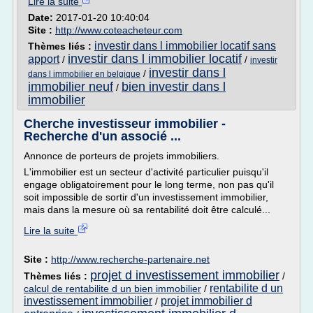
Lire la suite
Date:
2017-01-20 10:40:04
Site :
http://www.coteacheteur.com
investir dans l immobilier locatif sans
Thèmes liés :
investir dans l immobilier locatif
apport
/
/
investir
investir dans l
/
dans l immobilier en belgique
immobilier neuf
bien investir dans l
/
immobilier
Cherche investisseur immobilier -
Recherche d'un associé ...
Annonce de porteurs de projets immobiliers.
L'immobilier est un secteur d'activité particulier puisqu'il
engage obligatoirement pour le long terme, non pas qu'il
soit impossible de sortir d'un investissement immobilier,
mais dans la mesure où sa rentabilité doit être calculé...
Lire la suite
Site :
http://www.recherche-partenaire.net
projet d investissement immobilier
Thèmes liés :
/
rentabilite d un
calcul de rentabilite d un bien immobilier
/
investissement immobilier
projet immobilier d
/