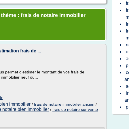
f
f
 thème : frais de notaire immobilier
im
f
f
im
n
timation frais de ...
o
a
p
ous permet d'estimer le montant de vos frais de
c
 immobilier neuf ou...
an
a
i
fr
an
 bien immobilier
/
frais de notaire immobilier ancien
/
p
e notaire bien immobilier
/
frais de notaire sur vente