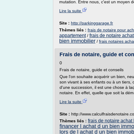
mutation. Entre nous, c'est un moyen d
Lire la suite
Site :
http://parkinggarage.fr
Thèmes liés :
frais de notaire pour ac
appartement
frais de notaire acha
/
bien immobilier
/
frais notaires acha
Frais de notaire, guide et co
0
Frais de notaire, guide et conseils
Que l'on souhaite acquérir un bien, neu
son vivant à ses enfants ou à un tiers, 
d'une succession, il est une chose à laq
notaire. En effet, quelle que soit la d
Lire la suite
Site :
http://www.calculfraisdenotaire.
frais de notaire achat
Thèmes liés :
financer l achat d un bien immo
lors de l achat d un bien immobi