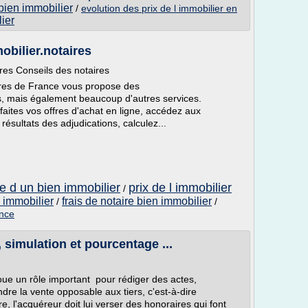
 bien immobilier
/
evolution des prix de l immobilier en
lier
bilier.notaires
res Conseils des notaires
taires de France vous propose des
, mais également beaucoup d'autres services.
faites vos offres d'achat en ligne, accédez aux
ésultats des adjudications, calculez...
te d un bien immobilier
prix de l immobilier
/
n immobilier
frais de notaire bien immobilier
/
/
ance
, simulation et pourcentage ...
joue un rôle important pour rédiger des actes,
ndre la vente opposable aux tiers, c'est-à-dire
re, l'acquéreur doit lui verser des honoraires qui font