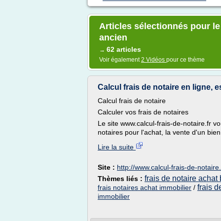
Articles sélectionnés pour le
ancien
62 articles
→
Voir également
2 Vidéos
pour ce thème
Calcul frais de notaire en ligne, es
Calcul frais de notaire
Calculer vos frais de notaires
Le site www.calcul-frais-de-notaire.fr v
notaires pour l'achat, la vente d'un bien
Lire la suite
Site :
http://www.calcul-frais-de-notaire.
frais de notaire achat
Thèmes liés :
frais d
frais notaires achat immobilier
/
immobilier