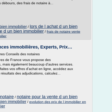
s débours, des frais de notaire à...
lors de l achat d un bien
 bien immobilier
/
te d un bien immobilier
/
frais de notaire vente
ilier
onces immobilières, Experts, Prix…
res Conseils des notaires
taires de France vous propose des
, mais également beaucoup d'autres services.
faites vos offres d'achat en ligne, accédez aux
ésultats des adjudications, calculez...
 notaire
notaire pour la vente d un bien
/
 bien immobilier
/
evolution des prix de l immobilier en
ier