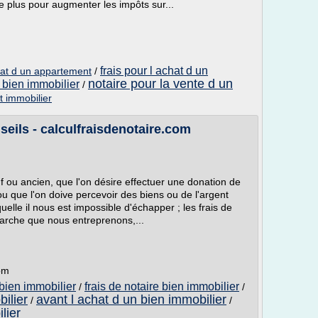
e plus pour augmenter les impôts sur...
frais pour l achat d un
hat d un appartement
/
notaire pour la vente d un
t bien immobilier
/
t immobilier
nseils - calculfraisdenotaire.com
f ou ancien, que l'on désire effectuer une donation de
ou que l'on doive percevoir des biens ou de l'argent
uelle il nous est impossible d'échapper ; les frais de
émarche que nous entreprenons,...
com
 bien immobilier
frais de notaire bien immobilier
/
/
bilier
avant l achat d un bien immobilier
/
/
lier