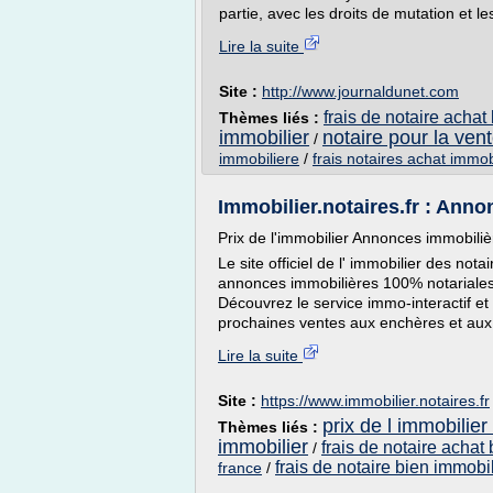
partie, avec les droits de mutation et le
Lire la suite
Site :
http://www.journaldunet.com
frais de notaire achat
Thèmes liés :
immobilier
notaire pour la ven
/
immobiliere
/
frais notaires achat immob
Immobilier.notaires.fr : Ann
Prix de l'immobilier Annonces immobiliè
Le site officiel de l' immobilier des no
annonces immobilières 100% notariales
Découvrez le service immo-interactif et 
prochaines ventes aux enchères et aux r
Lire la suite
Site :
https://www.immobilier.notaires.fr
prix de l immobilier
Thèmes liés :
immobilier
frais de notaire achat
/
frais de notaire bien immobil
france
/