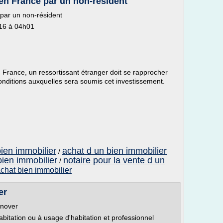
 en France par un non-résident
 par un non-résident
016 à 04h01
 France, un ressortissant étranger doit se rapprocher
onditions auxquelles sera soumis cet investissement.
bien immobilier
achat d un bien immobilier
/
bien immobilier
notaire pour la vente d un
/
achat bien immobilier
er
énover
itation ou à usage d'habitation et professionnel