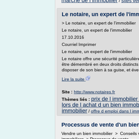
marche de l immobilier
sites ve
/
Le notaire, un expert de l'im
> Le notaire, un expert de l'immobilier
Le notaire, un expert de l'immobilier
17.10.2016
Courriel Imprimer
Le notaire, un expert de l'immobilier
Le notaire offre une sécurité particuliè
être démembré en deux droits distincts :
disposer de son bien à sa guise, et éve
Lire la suite
Site :
http://www.notaires.fr
prix de l immobilier
Thèmes liés :
lors de l achat d un bien immobi
immobilier
/
offre d emploi dans l imm
Processus de vente d'un bien 
Vendre un bien immobilier > Conseils 