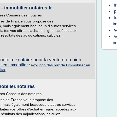
f
- immobilier.notaires.fr
p
ères Conseils des notaires
f
taires de France vous propose des
im
, mais également beaucoup d'autres services.
v
 faites vos offres d'achat en ligne, accédez aux
ésultats des adjudications, calculez...
v
im
 notaire
notaire pour la vente d un bien
/
 bien immobilier
/
evolution des prix de l immobilier en
lier
bilier.notaires
res Conseils des notaires
taires de France vous propose des
, mais également beaucoup d'autres services.
faites vos offres d'achat en ligne, accédez aux
ésultats des adjudications, calculez...