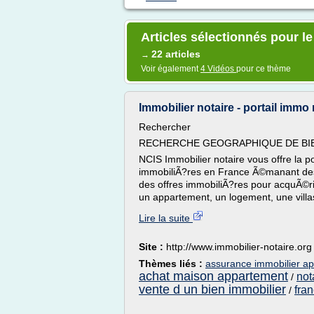
Articles sélectionnés pour le
22 articles
→
Voir également
4 Vidéos
pour ce thème
Immobilier notaire - portail immo 
Rechercher
RECHERCHE GEOGRAPHIQUE DE BIE
NCIS Immobilier notaire vous offre la p
immobiliÃ?res en France Ã©manant des 
des offres immobiliÃ?res pour acquÃ©rir
un appartement, un logement, une villa
Lire la suite
Site :
http://www.immobilier-notaire.org
Thèmes liés :
assurance immobilier a
achat maison appartement
not
/
vente d un bien immobilier
fra
/