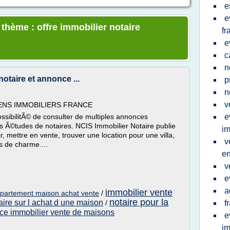
e
e
 thème : offre immobilier notaire
fr
e
c
n
notaire et annonce ...
p
n
v
NS IMMOBILIERS FRANCE
ossibilitÃ© de consulter de multiples annonces
e
Ã©tudes de notaires. NCIS Immobilier Notaire publie
im
, mettre en vente, trouver une location pour une villa,
v
s de charme....
e
v
e
a
immobilier vente
ppartement maison achat vente
/
notaire pour la
aire sur l achat d une maison
/
f
nce immobilier vente de maisons
e
im