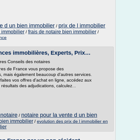
te d un bien immobilier
prix de l immobilier
/
n immobilier
frais de notaire bien immobilier
/
/
ance
onces immobilières, Experts, Prix…
ères Conseils des notaires
taires de France vous propose des
, mais également beaucoup d'autres services.
 faites vos offres d'achat en ligne, accédez aux
ésultats des adjudications, calculez...
 notaire
notaire pour la vente d un bien
/
 bien immobilier
/
evolution des prix de l immobilier en
lier