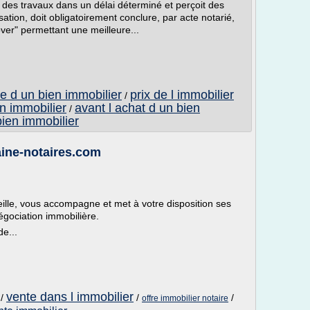
 des travaux dans un délai déterminé et perçoit des
ation, doit obligatoirement conclure, par acte notarié,
ver" permettant une meilleure...
te d un bien immobilier
prix de l immobilier
/
en immobilier
avant l achat d un bien
/
bien immobilier
aine-notaires.com
lle, vous accompagne et met à votre disposition ses
gociation immobilière.
e...
vente dans l immobilier
/
/
/
offre immobilier notaire