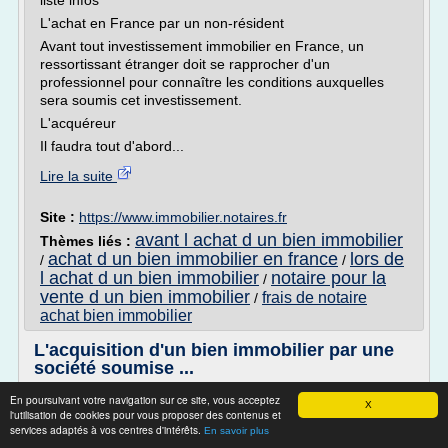
liste infos
L'achat en France par un non-résident
Avant tout investissement immobilier en France, un
ressortissant étranger doit se rapprocher d'un
professionnel pour connaître les conditions auxquelles
sera soumis cet investissement.
L'acquéreur
Il faudra tout d'abord...
Lire la suite
Site :
https://www.immobilier.notaires.fr
avant l achat d un bien immobilier
Thèmes liés :
achat d un bien immobilier en france
lors de
/
/
l achat d un bien immobilier
notaire pour la
/
vente d un bien immobilier
frais de notaire
/
achat bien immobilier
L'acquisition d'un bien immobilier par une
société soumise ...
Par Sandrine HAGENBACH - Virgile Avocats
En poursuivant votre navigation sur ce site, vous acceptez
X
l'utilisation de cookies pour vous proposer des contenus et
services adaptés à vos centres d'intérêts.
En savoir plus
Comment le dirigeant peut-il optimiser l'exploitation d'un