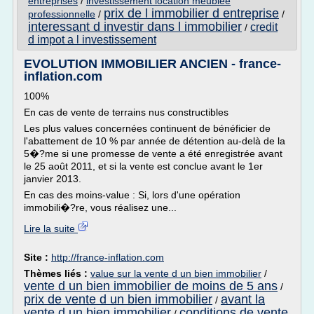
entreprises
/
investissement location meublee
prix de l immobilier d entreprise
professionnelle
/
/
interessant d investir dans l immobilier
credit
/
d impot a l investissement
EVOLUTION IMMOBILIER ANCIEN - france-
inflation.com
100%
En cas de vente de terrains nus constructibles
Les plus values concernées continuent de bénéficier de
l'abattement de 10 % par année de détention au-delà de la
5�?me si une promesse de vente a été enregistrée avant
le 25 août 2011, et si la vente est conclue avant le 1er
janvier 2013.
En cas des moins-value : Si, lors d'une opération
immobili�?re, vous réalisez une...
Lire la suite
Site :
http://france-inflation.com
Thèmes liés :
value sur la vente d un bien immobilier
/
vente d un bien immobilier de moins de 5 ans
/
prix de vente d un bien immobilier
avant la
/
vente d un bien immobilier
conditions de vente
/