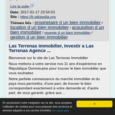
Lire la suite
Date:
2017-01-17 23:54:53
Site :
https://fr.wikipedia.org
proprietaire d un bien immobilier
Thèmes liés :
/
location d un bien immobilier
acquisition d un
/
bien immobilier
/
revente d un bien immobilier
/
gestion d un bien immobilier
Las Terrenas Immobilier, Investir a Las
Terrenas Agence ...
Bienvenue sur le site de Las Terrenas Immobilier
Nous mettons à votre service nos 11 ans d'expérience en
République Dominicaine pour trouver le bien immobilier que
vous souhaitez.
Notre parfaite connaissance du marché immobilier et du
pays nous permettra, d'une part, de trouver le bien
correspondant exactement à votre demande et, d'autre
part, de vous garantir, grâce aux...
Lire la suite
En poursuivant votre navigation sur ce site, vous acceptez
X
l'utilisation de cookies pour vous proposer des contenus et
services adaptés à vos centres d'intérêts.
Site :
http://www.lasterrenasimmobilier.com
En savoir plus